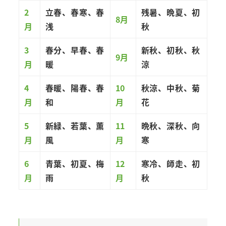
2
立春、春寒、春
残暑、晩夏、初
8月
月
浅
秋
3
春分、早春、春
新秋、初秋、秋
9月
月
暖
涼
4
春暖、陽春、春
10
秋涼、中秋、菊
月
和
月
花
5
新緑、若葉、薫
11
晩秋、深秋、向
月
風
月
寒
6
青葉、初夏、梅
12
寒冷、師走、初
月
雨
月
秋