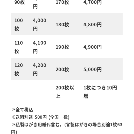
90枚
170枚
4,700円
円
100
4,000
180枚
4,800円
枚
円
110
4,100
190枚
4,900円
枚
円
120
4,200
200枚
5,000円
枚
円
200枚以
1枚につき10円
上
増
※全て税込
※送料別途 500円 (全国一律)
※私製はがき用紙代含む。(官製はがきの場合別途1枚63
円)